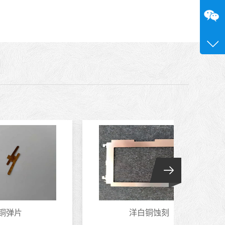
咨询
13689
0755-
洋白铜蚀刻