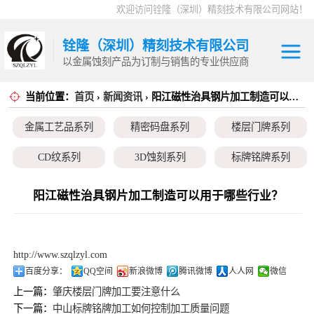
欢迎访问铨隆（深圳）精刻技术有限公司网站！
铨隆（深圳）精刻技术有限公司
以金属蚀刻产品为订制与销售的专业供应商
当前位置：
首页
›
新闻资讯
› 阳江磁性治具钢片加工制造可以用于哪些行业？
金属工艺品系列
金属工艺品系列
精密码盘系列
楼层门牌系列
精密码盘系列
CD纹系列
3D蚀刻系列
标牌铭牌系列
楼层门牌系列
超薄垫片系列
磁性治具钢片系列
弹片系列
阳江磁性治具钢片加工制造可以用于哪些行业？
CD纹系列
耳塞网系列
3D蚀刻系列
http://www.szqlzyl.com
标牌铭牌系列
百度分享：
QQ空间
新浪微博
腾讯微博
人人网
微信
上一篇：
肇庆楼层门牌加工要注意什么
超薄垫片系列
下一篇：
中山标牌铭牌加工如何控制加工质量问题