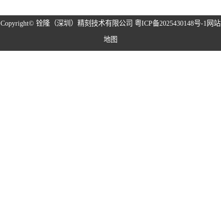
磁性治具钢片系
Copyright©
铨隆（深圳）精刻技术有限公司
粤ICP备2025430148号-1
网站
地图
列
弹片系列
耳塞网系列