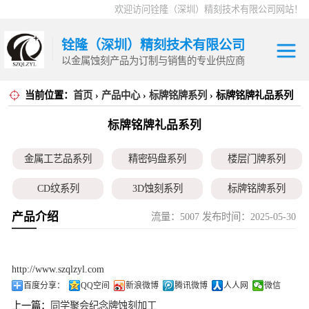
欢迎访问铨隆（深圳）精刻技术有限公司网站！
铨隆（深圳）精刻技术有限公司
以金属蚀刻产品为订制与销售的专业供应商
当前位置：
首页
›
产品中心
›
标牌铭牌系列
› 标牌铭牌礼品系列
金属工艺品系列
标牌铭牌礼品系列
精密码盘系列
金属工艺品系列
精密码盘系列
楼层门牌系列
楼层门牌系列
CD纹系列
3D蚀刻系列
标牌铭牌系列
CD纹系列
产品介绍
流量：5007 发布时间：2025-05-30
超薄垫片系列
磁性治具钢片系列
弹片系列
3D蚀刻系列
耳塞网系列
标牌铭牌系列
http://www.szqlzyl.com
百度分享：
QQ空间
新浪微博
腾讯微博
人人网
微信
超薄垫片系列
上一篇：
同学聚会纪念牌蚀刻加工