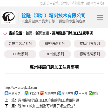
欢迎访问铨隆（深圳）精刻技术有限公司网站！
铨隆（深圳）精刻技术有限公司
以金属蚀刻产品为订制与销售的专业供应商
当前位置：
首页
›
新闻资讯
› 惠州楼层门牌加工注意事项
金属工艺品系列
金属工艺品系列
精密码盘系列
楼层门牌系列
精密码盘系列
CD纹系列
3D蚀刻系列
标牌铭牌系列
楼层门牌系列
超薄垫片系列
磁性治具钢片系列
弹片系列
惠州楼层门牌加工注意事项
CD纹系列
耳塞网系列
3D蚀刻系列
http://www.szqlzyl.com
标牌铭牌系列
百度分享：
QQ空间
新浪微博
腾讯微博
人人网
微信
上一篇：
惠州精密码盘加工如何控制加工质量问题
超薄垫片系列
下一篇：
珠海CD纹加工制造可以用于哪些行业？