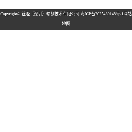
磁性治具钢片系
Copyright©
铨隆（深圳）精刻技术有限公司
粤ICP备2025430148号-1
网站
地图
列
弹片系列
耳塞网系列