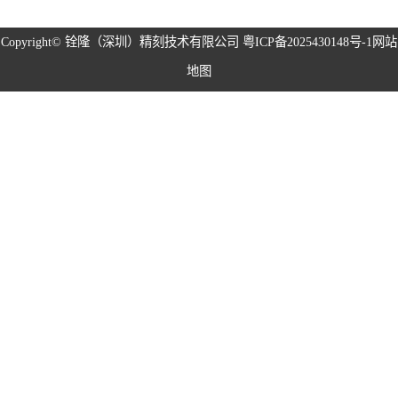
磁性治具钢片系
Copyright©
铨隆（深圳）精刻技术有限公司
粤ICP备2025430148号-1
网站
地图
列
弹片系列
耳塞网系列