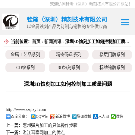
欢迎访问铨隆（深圳）精刻技术有限公司网站！
铨隆（深圳）精刻技术有限公司
以金属蚀刻产品为订制与销售的专业供应商
当前位置：
首页
›
新闻资讯
› 深圳3D蚀刻加工如何控制加工质量问题
金属工艺品系列
金属工艺品系列
精密码盘系列
楼层门牌系列
精密码盘系列
CD纹系列
3D蚀刻系列
标牌铭牌系列
楼层门牌系列
超薄垫片系列
磁性治具钢片系列
弹片系列
深圳3D蚀刻加工如何控制加工质量问题
CD纹系列
耳塞网系列
3D蚀刻系列
http://www.szqlzyl.com
标牌铭牌系列
百度分享：
QQ空间
新浪微博
腾讯微博
人人网
微信
上一篇：
惠州弹片加工的具体操作步骤
超薄垫片系列
下一篇：
湛江耳塞网加工的优点