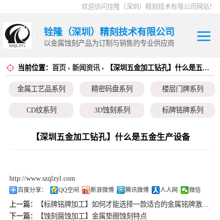
欢迎访问铨隆（深圳）精刻技术有限公司网站！
铨隆（深圳）精刻技术有限公司
以金属蚀刻产品为订制与销售的专业供应商
当前位置：
首页
›
新闻资讯
› 【深圳五金加工钻孔】什么是五金生产设备
金属工艺品系列
金属工艺品系列
精密码盘系列
楼层门牌系列
精密码盘系列
CD纹系列
3D蚀刻系列
标牌铭牌系列
楼层门牌系列
超薄垫片系列
磁性治具钢片系列
弹片系列
【深圳五金加工钻孔】什么是五金生产设备
CD纹系列
耳塞网系列
3D蚀刻系列
http://www.szqlzyl.com
标牌铭牌系列
百度分享：
QQ空间
新浪微博
腾讯微博
人人网
微信
上一篇：
【标牌铭牌加工】如何才能选择一款适合的金属铭牌激光打标机
超薄垫片系列
下一篇：
【蚀刻腐蚀加工】金属垫圈蚀刻特点