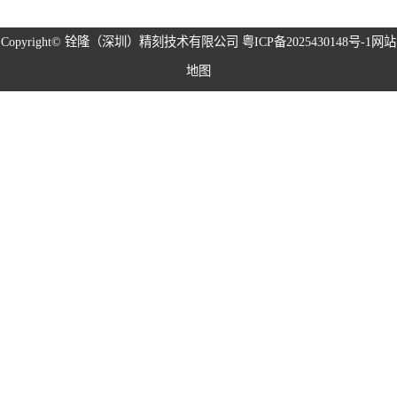
磁性治具钢片系
Copyright©
铨隆（深圳）精刻技术有限公司
粤ICP备2025430148号-1
网站
地图
列
弹片系列
耳塞网系列