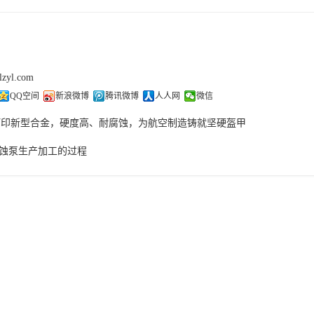
lzyl.com
QQ空间
新浪微博
腾讯微博
人人网
微信
打印新型合金，硬度高、耐腐蚀，为航空制造铸就坚硬盔甲
蚀泵生产加工的过程