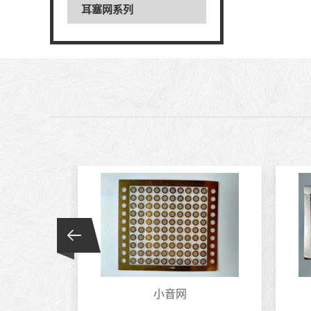
耳塞网系列
刻..
小音网