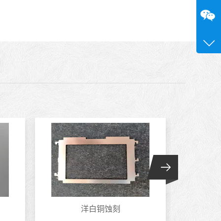
咨询
13689
0755-
洋白铜蚀刻