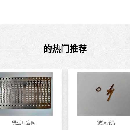
的热门推荐
微型耳塞网
铍铜弹片