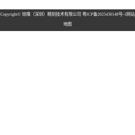
磁性治具钢片系
Copyright©
铨隆（深圳）精刻技术有限公司
粤ICP备2025430148号-1
网站
地图
列
弹片系列
耳塞网系列