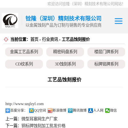
欢迎访问铨隆（深圳）精刻技术有限公司网站！
铨隆（深圳）精刻技术有限公司
以金属蚀刻产品为订制与销售的专业供应商
当前位置：
首页
›
行业资讯
› 工艺品蚀刻报价
金属工艺品系列
金属工艺品系列
精密码盘系列
楼层门牌系列
精密码盘系列
CD纹系列
3D蚀刻系列
标牌铭牌系列
楼层门牌系列
超薄垫片系列
磁性治具钢片系列
弹片系列
工艺品蚀刻报价
CD纹系列
耳塞网系列
3D蚀刻系列
http://www.szqlzyl.com
标牌铭牌系列
百度分享：
QQ空间
新浪微博
腾讯微博
人人网
微信
上一篇：
微型耳塞网生产厂家
超薄垫片系列
下一篇：
铜标牌蚀刻加工批发价格