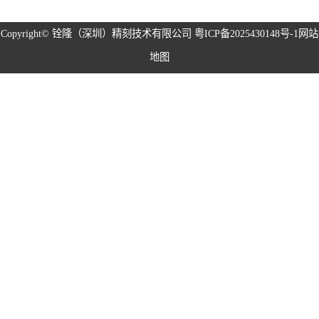
磁性治具钢片系
Copyright©
铨隆（深圳）精刻技术有限公司
粤ICP备2025430148号-1
网站
地图
列
弹片系列
耳塞网系列