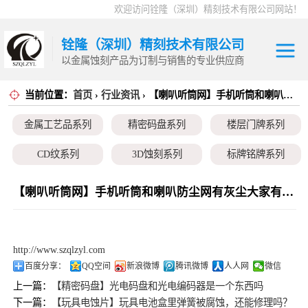
欢迎访问铨隆（深圳）精刻技术有限公司网站！
铨隆（深圳）精刻技术有限公司
以金属蚀刻产品为订制与销售的专业供应商
当前位置：
首页
›
行业资讯
› 【喇叭听筒网】手机听筒和喇叭防尘网有灰尘大家有什么好的清理方法吗？
金属工艺品系列
金属工艺品系列
精密码盘系列
楼层门牌系列
精密码盘系列
CD纹系列
3D蚀刻系列
标牌铭牌系列
楼层门牌系列
超薄垫片系列
磁性治具钢片系列
弹片系列
【喇叭听筒网】手机听筒和喇叭防尘网有灰尘大家有什么好的清理方法吗？
CD纹系列
耳塞网系列
3D蚀刻系列
http://www.szqlzyl.com
标牌铭牌系列
百度分享：
QQ空间
新浪微博
腾讯微博
人人网
微信
上一篇：
【精密码盘】光电码盘和光电编码器是一个东西吗
超薄垫片系列
下一篇：
【玩具电蚀片】玩具电池盒里弹簧被腐蚀，还能修理吗？