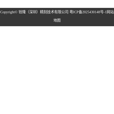
磁性治具钢片系
Copyright©
铨隆（深圳）精刻技术有限公司
粤ICP备2025430148号-1
网站
地图
列
弹片系列
耳塞网系列