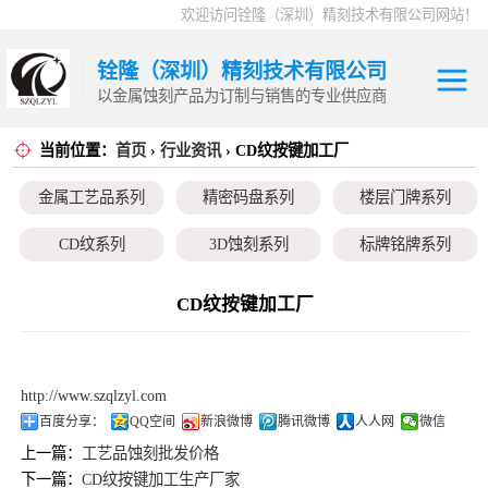
欢迎访问铨隆（深圳）精刻技术有限公司网站！
铨隆（深圳）精刻技术有限公司
以金属蚀刻产品为订制与销售的专业供应商
当前位置：
首页
›
行业资讯
› CD纹按键加工厂
金属工艺品系列
金属工艺品系列
精密码盘系列
楼层门牌系列
精密码盘系列
CD纹系列
3D蚀刻系列
标牌铭牌系列
楼层门牌系列
超薄垫片系列
磁性治具钢片系列
弹片系列
CD纹按键加工厂
CD纹系列
耳塞网系列
3D蚀刻系列
http://www.szqlzyl.com
标牌铭牌系列
百度分享：
QQ空间
新浪微博
腾讯微博
人人网
微信
上一篇：
工艺品蚀刻批发价格
超薄垫片系列
下一篇：
CD纹按键加工生产厂家