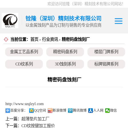
欢迎访问铨隆（深圳）精刻技术有限公司网站！
铨隆（深圳）精刻技术有限公司
以金属蚀刻产品为订制与销售的专业供应商
当前位置：
首页
›
行业资讯
› 精密码盘蚀刻厂
金属工艺品系列
金属工艺品系列
精密码盘系列
楼层门牌系列
精密码盘系列
CD纹系列
3D蚀刻系列
标牌铭牌系列
楼层门牌系列
超薄垫片系列
磁性治具钢片系列
弹片系列
精密码盘蚀刻厂
CD纹系列
耳塞网系列
3D蚀刻系列
http://www.szqlzyl.com
标牌铭牌系列
百度分享：
QQ空间
新浪微博
腾讯微博
人人网
微信
上一篇：
超薄垫片加工厂
超薄垫片系列
下一篇：
CD纹按键加工报价