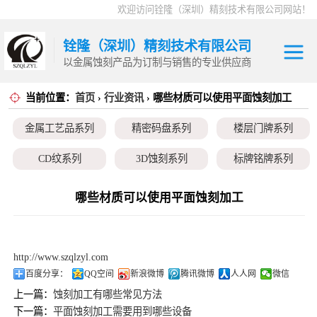
欢迎访问铨隆（深圳）精刻技术有限公司网站！
铨隆（深圳）精刻技术有限公司
以金属蚀刻产品为订制与销售的专业供应商
当前位置：
首页
›
行业资讯
› 哪些材质可以使用平面蚀刻加工
金属工艺品系列
金属工艺品系列
精密码盘系列
楼层门牌系列
精密码盘系列
CD纹系列
3D蚀刻系列
标牌铭牌系列
楼层门牌系列
超薄垫片系列
磁性治具钢片系列
弹片系列
哪些材质可以使用平面蚀刻加工
CD纹系列
耳塞网系列
3D蚀刻系列
http://www.szqlzyl.com
标牌铭牌系列
百度分享：
QQ空间
新浪微博
腾讯微博
人人网
微信
上一篇：
蚀刻加工有哪些常见方法
超薄垫片系列
下一篇：
平面蚀刻加工需要用到哪些设备