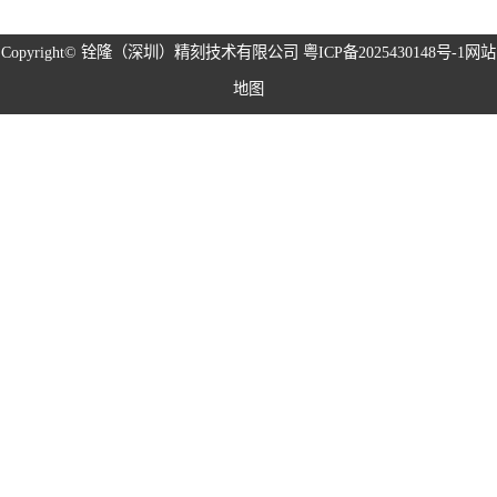
磁性治具钢片系
Copyright©
铨隆（深圳）精刻技术有限公司
粤ICP备2025430148号-1
网站
地图
列
弹片系列
耳塞网系列