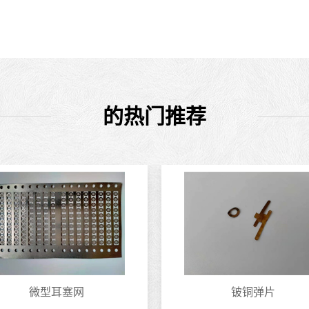
的热门推荐
微型耳塞网
铍铜弹片