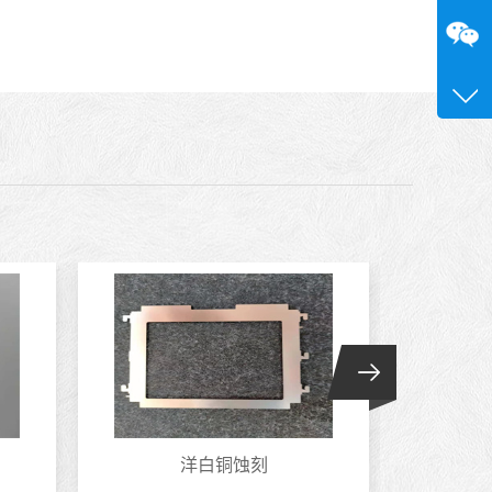
咨询
13689
0755-
洋白铜蚀刻