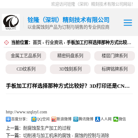
欢迎访问铨隆（深圳）精刻技术有限公司网站！
铨隆（深圳）精刻技术有限公司
以金属蚀刻产品为订制与销售的专业供应商
当前位置：
首页
›
行业资讯
› 手板加工打样选择那种方式比较好？3D打印还是CNC加工
金属工艺品系列
金属工艺品系列
精密码盘系列
楼层门牌系列
精密码盘系列
CD纹系列
3D蚀刻系列
标牌铭牌系列
楼层门牌系列
超薄垫片系列
磁性治具钢片系列
弹片系列
手板加工打样选择那种方式比较好？3D打印还是CNC加工
CD纹系列
耳塞网系列
3D蚀刻系列
http://www.szqlzyl.com
标牌铭牌系列
百度分享：
QQ空间
新浪微博
腾讯微博
人人网
微信
上一篇：
耐腐蚀泵生产加工的过程
超薄垫片系列
下一篇：
切削液与加工机床的腐蚀 - 腐蚀的控制与消除