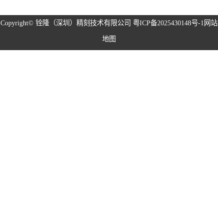
磁性治具钢片系
Copyright©
铨隆（深圳）精刻技术有限公司
粤ICP备2025430148号-1
网站
地图
列
弹片系列
耳塞网系列