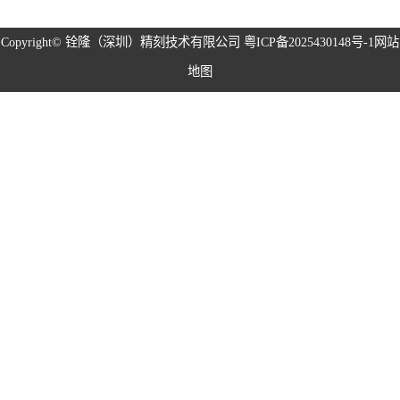
磁性治具钢片系
Copyright©
铨隆（深圳）精刻技术有限公司
粤ICP备2025430148号-1
网站
地图
列
弹片系列
耳塞网系列