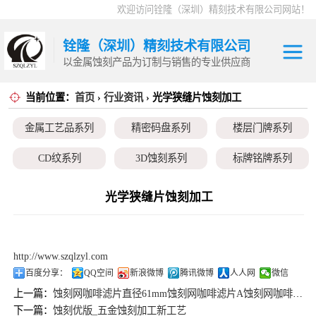
欢迎访问铨隆（深圳）精刻技术有限公司网站！
铨隆（深圳）精刻技术有限公司
以金属蚀刻产品为订制与销售的专业供应商
当前位置：
首页
›
行业资讯
› 光学狭缝片蚀刻加工
金属工艺品系列
金属工艺品系列
精密码盘系列
楼层门牌系列
精密码盘系列
CD纹系列
3D蚀刻系列
标牌铭牌系列
楼层门牌系列
超薄垫片系列
磁性治具钢片系列
弹片系列
光学狭缝片蚀刻加工
CD纹系列
耳塞网系列
3D蚀刻系列
http://www.szqlzyl.com
标牌铭牌系列
百度分享：
QQ空间
新浪微博
腾讯微博
人人网
微信
上一篇：
蚀刻网咖啡滤片直径61mm蚀刻网咖啡滤片A蚀刻网咖啡滤片厂家
超薄垫片系列
下一篇：
蚀刻优版_五金蚀刻加工新工艺