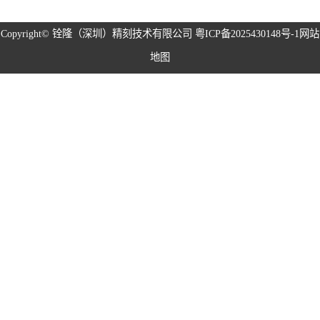
磁性治具钢片系
Copyright©
铨隆（深圳）精刻技术有限公司
粤ICP备2025430148号-1
网站
地图
列
弹片系列
耳塞网系列