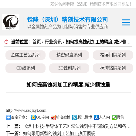
欢迎访问铨隆（深圳）精刻技术有限公司网站！
铨隆（深圳）精刻技术有限公司
以金属蚀刻产品为订制与销售的专业供应商
当前位置：
首页
›
行业资讯
› 如何提高蚀刻加工的精度,减少侧蚀量
金属工艺品系列
金属工艺品系列
精密码盘系列
楼层门牌系列
精密码盘系列
CD纹系列
3D蚀刻系列
标牌铭牌系列
楼层门牌系列
超薄垫片系列
磁性治具钢片系列
弹片系列
如何提高蚀刻加工的精度,减少侧蚀量
CD纹系列
耳塞网系列
3D蚀刻系列
http://www.szqlzyl.com
标牌铭牌系列
百度分享：
QQ空间
新浪微博
腾讯微博
人人网
微信
上一篇：
《炬丰科技-半导体工艺》湿法蚀刻中不同蚀刻方法和各种蚀刻剂影响的综述
超薄垫片系列
下一篇：
如何采用新型的蚀刻工艺加工热压模板