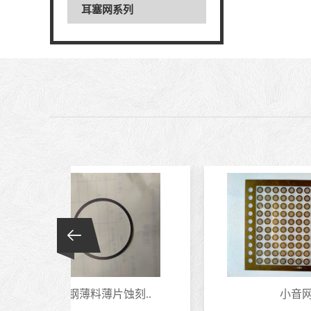
耳塞网系列
刻..
小音网