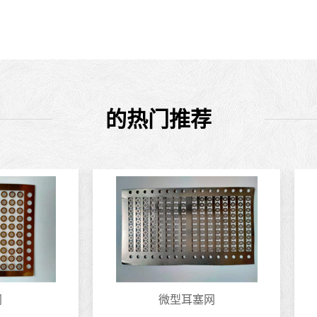
的热门推荐
微型耳塞网
铍铜弹片