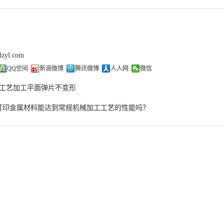
lzyl.com
QQ空间
新浪微博
腾讯微博
人人网
微信
工艺加工平面弹片不变形
 打印金属材料能达到常规机械加工工艺的性能吗？