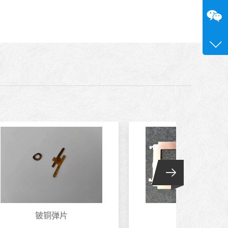
咨询
13689
0755-
洋白铜蚀刻