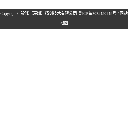
磁性治具钢片系
Copyright©
铨隆（深圳）精刻技术有限公司
粤ICP备2025430148号-1
网站
地图
列
弹片系列
耳塞网系列