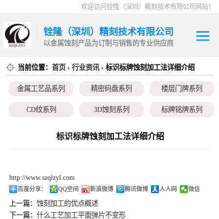
欢迎访问铨隆（深圳）精刻技术有限公司网站！
铨隆（深圳）精刻技术有限公司
以金属蚀刻产品为订制与销售的专业供应商
当前位置：
首页
›
行业资讯
› 标识标牌蚀刻加工法详细介绍
金属工艺品系列
金属工艺品系列
精密码盘系列
楼层门牌系列
精密码盘系列
CD纹系列
3D蚀刻系列
标牌铭牌系列
楼层门牌系列
超薄垫片系列
磁性治具钢片系列
弹片系列
标识标牌蚀刻加工法详细介绍
CD纹系列
耳塞网系列
3D蚀刻系列
http://www.szqlzyl.com
标牌铭牌系列
百度分享：
QQ空间
新浪微博
腾讯微博
人人网
微信
上一篇：
蚀刻加工的优点概述
超薄垫片系列
下一篇：
什么工艺加工平面弹片不变形